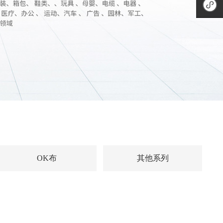
二维码
微信公
众号
手机小
程序
OK布
其他系列