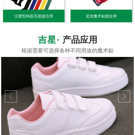
注塑型钩面毛面接合带
尼龙魔术贴接合带
产品应用